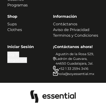
Programas
Shop
Información
Sups
Contáctanos
Clothes
Aviso de Privacidad
Terminos y Condiciones
Iniciar Sesión
¡Contáctanos ahora!
Agustín de la Rosa 529,
Log In
Ladrón de Guevara,
Regístrate
44650 Guadalajara, Jal.
+52 1 33 2594 3416
hola@soyessential.mx