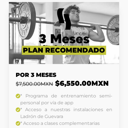
PLAN RECOMENDADO
POR 3 MESES
$6,550.00MXN
$7,500.00MXN
* Programa de entrenamiento semi-
personal por vía de app
* Acceso a nuestras instalaciones en
Ladrón de Guevara
* Acceso a clases complementarias