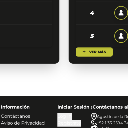
4
5
VER MÁS
Información
Iniciar Sesión
¡Contáctanos a
Contáctanos
Log In
Agustín de la R
+52 1 33 2594 3
Aviso de Privacidad
Regístrate