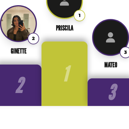
1
PRISCILA
2
GINETTE
3
MATEO
1
2
3