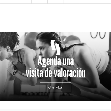
30
31
1
2
3
4
5
Agenda una
visita de valoración
Ver Más